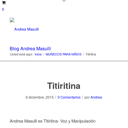
0
Blog Andrea Masulli
Usted está aquí:
Inicio
/
MUÑECOS PARA NIÑOS
/
Titiritina
Titiritina
/
/
6 diciembre, 2015
0 Comentarios
por
Andrea
Andrea Masulli es Titiritina- Voz y Manipulación