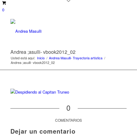
0
Andrea ;asulli- vbook2012_02
Usted está aquí:
Inicio
/
Andrea Masulli- Trayectoria artística
/
Andrea ;asulli- vbook2012_02
0
COMENTARIOS
Dejar un comentario