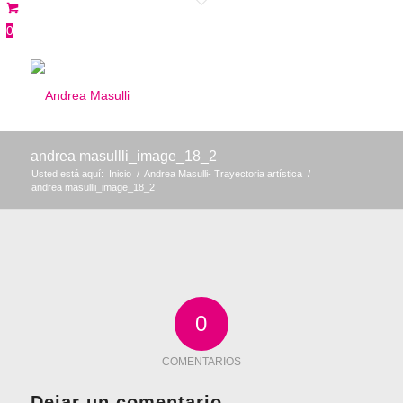
0
andrea masullli_image_18_2
Usted está aquí:
Inicio
/
Andrea Masulli- Trayectoria artística
/
andrea masullli_image_18_2
0
COMENTARIOS
Dejar un comentario