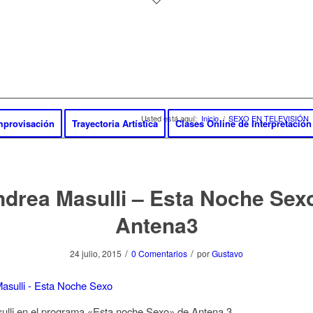
Usted está aquí:
Inicio
/
SEXO EN TELEVISIÓN
Improvisación
Trayectoria Artística
Clases Online de Interpretación
drea Masulli – Esta Noche Sex
Antena3
/
/
24 julio, 2015
0 Comentarios
por
Gustavo
ulli en el programa «Esta noche Sexo» de Antena 3