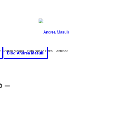
/
Andrea Masulli – Esta Noche Sexo – Antena3
Blog Andrea Masulli
o –