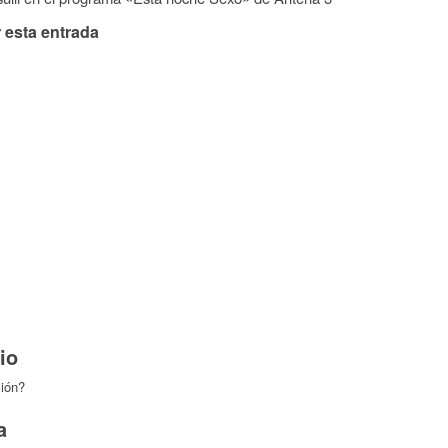
 esta entrada
io
ción?
a