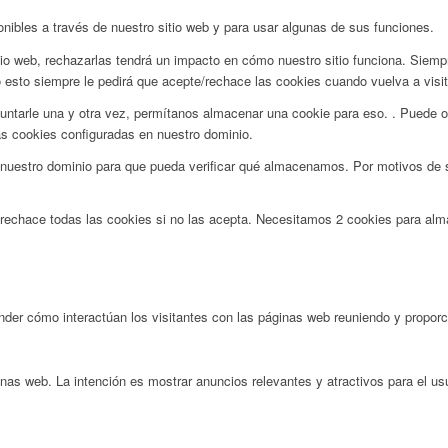
onibles a través de nuestro sitio web y para usar algunas de sus funciones.
tio web, rechazarlas tendrá un impacto en cómo nuestro sitio funciona. Siemp
 esto siempre le pedirá que acepte/rechace las cookies cuando vuelva a visita
ntarle una y otra vez, permítanos almacenar una cookie para eso. . Puede op
as cookies configuradas en nuestro dominio.
uestro dominio para que pueda verificar qué almacenamos. Por motivos de se
 rechace todas las cookies si no las acepta. Necesitamos 2 cookies para alm
nder cómo interactúan los visitantes con las páginas web reuniendo y propor
inas web. La intención es mostrar anuncios relevantes y atractivos para el usua