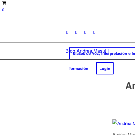
0
Blog Andrea Masulli
Clases de Voz, Interpretación e 
formación
Login
An
Andrea Mas